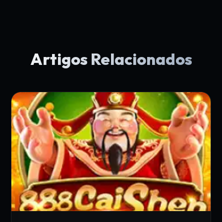
Artigos Relacionados