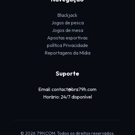
Blackjack
Jogos de pesca
Jogos de mesa
Apostas esportivas
política Privacidade
Reportagens da Mídia
Suporte
Email: contact@bra79h.com
Horário: 24/7 disponível
© 2026 79H.COM. Todos os direitos reservados.