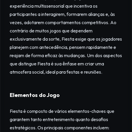
experiência multissensorial que incentiva os
participantes a interagirem, formarem alianças e, às
vezes, adotarem comportamentos competitivos. Ao
contrário de muitos jogos que dependem
exclusivamente da sorte, Fiesta exige que os jogadores
planejem com antecedência, pensem rapidamente e
reajam de forma eficaz às mudanças. Um dos aspectos
que distingue Fiesta é sua ênfase em criar uma
atmosfera social, ideal para festas e reuniões.
Elementos do Jogo
Fiesta é composto de vários elementos-chaves que
garantem tanto entretenimento quanto desafios
estratégicos. Os principais componentes incluem: