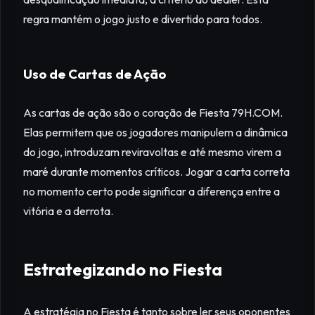
regra mantém o jogo justo e divertido para todos.
Uso de Cartas de Ação
As cartas de ação são o coração de Fiesta 79H.COM.
Elas permitem que os jogadores manipulem a dinâmica
do jogo, introduzam reviravoltas e até mesmo virem a
maré durante momentos críticos. Jogar a carta correta
no momento certo pode significar a diferença entre a
vitória e a derrota.
Estrategizando no Fiesta
A estratégia no Fiesta é tanto sobre ler seus oponentes