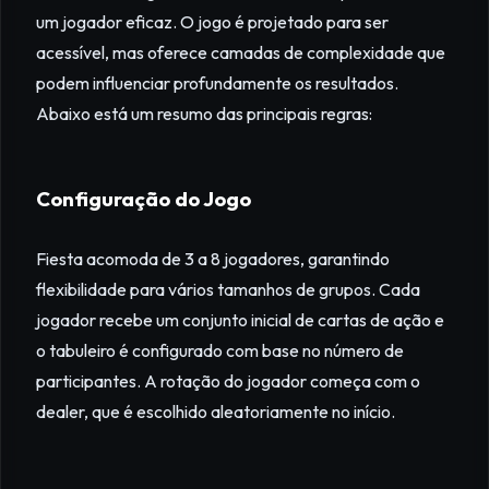
um jogador eficaz. O jogo é projetado para ser
acessível, mas oferece camadas de complexidade que
podem influenciar profundamente os resultados.
Abaixo está um resumo das principais regras:
Configuração do Jogo
Fiesta acomoda de 3 a 8 jogadores, garantindo
flexibilidade para vários tamanhos de grupos. Cada
jogador recebe um conjunto inicial de cartas de ação e
o tabuleiro é configurado com base no número de
participantes. A rotação do jogador começa com o
dealer, que é escolhido aleatoriamente no início.