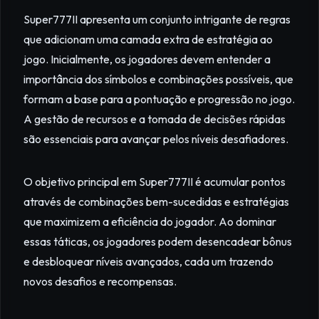
Super777II apresenta um conjunto intrigante de regras
que adicionam uma camada extra de estratégia ao
jogo. Inicialmente, os jogadores devem entender a
importância dos símbolos e combinações possíveis, que
formam a base para a pontuação e progressão no jogo.
A gestão de recursos e a tomada de decisões rápidas
são essenciais para avançar pelos níveis desafiadores.
O objetivo principal em Super777II é acumular pontos
através de combinações bem-sucedidas e estratégias
que maximizem a eficiência do jogador. Ao dominar
essas táticas, os jogadores podem desencadear bônus
e desbloquear níveis avançados, cada um trazendo
novos desafios e recompensas.