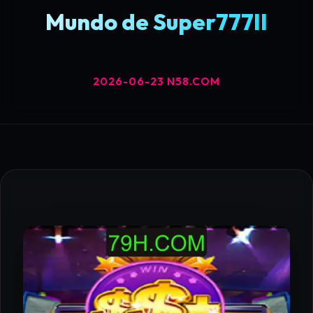
Mundo de Super777II
2026-06-23
N58.COM