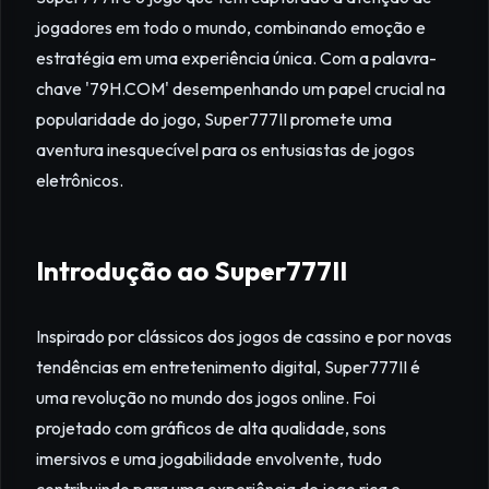
jogadores em todo o mundo, combinando emoção e
estratégia em uma experiência única. Com a palavra-
chave '79H.COM' desempenhando um papel crucial na
popularidade do jogo, Super777II promete uma
aventura inesquecível para os entusiastas de jogos
eletrônicos.
Introdução ao Super777II
Inspirado por clássicos dos jogos de cassino e por novas
tendências em entretenimento digital, Super777II é
uma revolução no mundo dos jogos online. Foi
projetado com gráficos de alta qualidade, sons
imersivos e uma jogabilidade envolvente, tudo