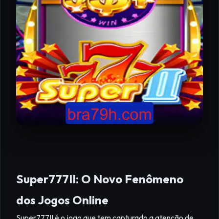
Super777II: O Novo Fenômeno
dos Jogos Online
Super777II é o jogo que tem capturado a atenção de