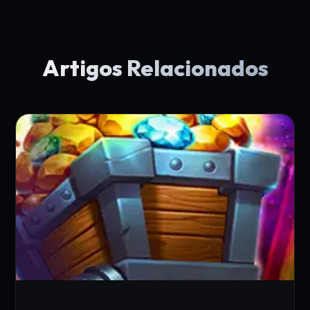
Artigos Relacionados