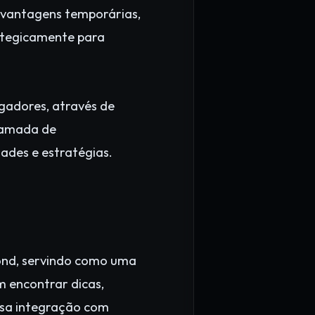
m vantagens temporárias,
ategicamente para
ogadores, através de
 camada de
ades e estratégias.
ond, servindo como uma
m encontrar dicas,
ssa integração com