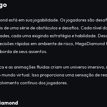
ogo
d está em sua jogabilidade. Os jogadores são desafi
s de uma série de obstáculos e desafios. Cada nível d
ldades, cada uma exigindo estratégia e habilidade. De
ecisões rápidas em ambiente de risco, MegaDiamond 
borda de seus assentos.
a e as animações fluidas criam um universo imersivo, 
o mundo virtual. Isso proporciona uma sensação de rea
olvimento contínuo dos jogadores.
Diamond