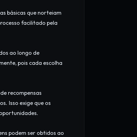
as básicas que norteiam
rocesso facilitado pela
ídos ao longo de
mente, pois cada escolha
a de recompensas
s. Isso exige que os
 oportunidades.
itens podem ser obtidos ao