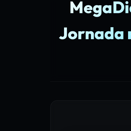
MegaDi
Jornada 