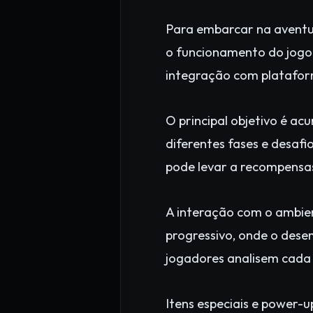
Para embarcar na aventu
o funcionamento do jogo. 
integração com plataform
O principal objetivo é a
diferentes fases e desaf
pode levar a recompensas 
A interação com o ambie
progressivo, onde o dese
jogadores analisem cada
Itens especiais e power-u