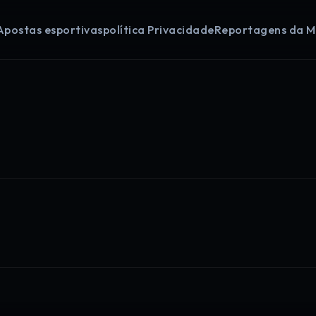
Apostas esportivas
política Privacidade
Reportagens da M